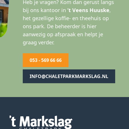
Heb je vragen? Kom dan gerust langs
bij ons kantoor in
’t Veens Huuske
,
het gezellige koffie- en theehuis op
ons park. De beheerder is hier
aanwezig op afspraak en helpt je
graag verder.
053 - 569 66 66
INFO@CHALETPARKMARKSLAG.NL