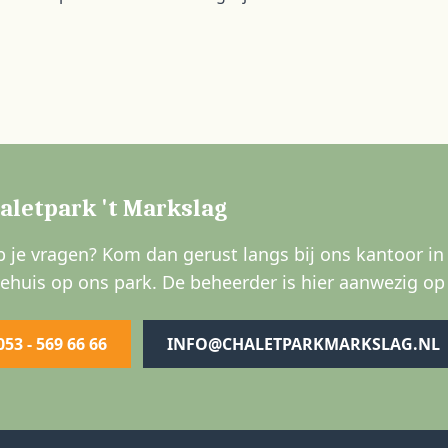
aletpark 't Markslag
 je vragen? Kom dan gerust langs bij ons kantoor i
ehuis op ons park. De beheerder is hier aanwezig op 
053 - 569 66 66
INFO@CHALETPARKMARKSLAG.NL