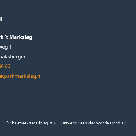
t
k 't Markslag
weg 1
Haaksbergen
66 66
etparkmarkslag.nl
© Chaletpark 't Markslag 2026 | Ontwerp:
Geen Blad voor de Mond B.V.